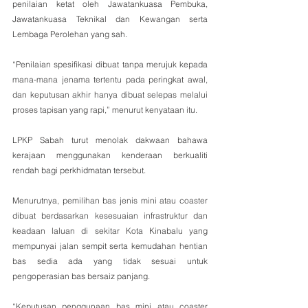
penilaian ketat oleh Jawatankuasa Pembuka, 
Jawatankuasa Teknikal dan Kewangan serta 
Lembaga Perolehan yang sah.
“Penilaian spesifikasi dibuat tanpa merujuk kepada 
mana-mana jenama tertentu pada peringkat awal, 
dan keputusan akhir hanya dibuat selepas melalui 
proses tapisan yang rapi,” menurut kenyataan itu.
LPKP Sabah turut menolak dakwaan bahawa 
kerajaan menggunakan kenderaan berkualiti 
rendah bagi perkhidmatan tersebut.
Menurutnya, pemilihan bas jenis mini atau coaster 
dibuat berdasarkan kesesuaian infrastruktur dan 
keadaan laluan di sekitar Kota Kinabalu yang 
mempunyai jalan sempit serta kemudahan hentian 
bas sedia ada yang tidak sesuai untuk 
pengoperasian bas bersaiz panjang.
“Keputusan penggunaan bas mini atau coaster 