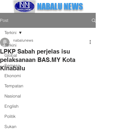
NABALU NEWS
Post
Terkini
nabalunews
Terkini
LPKP Sabah perjelas isu
Global
pelaksanaan BAS.MY Kota
Semasa
Kinabalu
Ekonomi
Tempatan
Nasional
English
Politik
Sukan