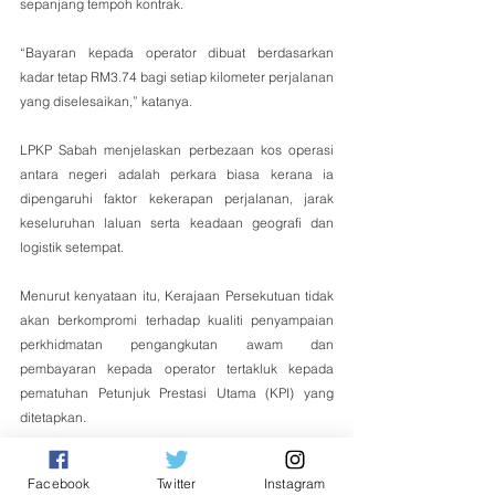
sepanjang tempoh kontrak.
“Bayaran kepada operator dibuat berdasarkan 
kadar tetap RM3.74 bagi setiap kilometer perjalanan 
yang diselesaikan,” katanya.
LPKP Sabah menjelaskan perbezaan kos operasi 
antara negeri adalah perkara biasa kerana ia 
dipengaruhi faktor kekerapan perjalanan, jarak 
keseluruhan laluan serta keadaan geografi dan 
logistik setempat.
Menurut kenyataan itu, Kerajaan Persekutuan tidak 
akan berkompromi terhadap kualiti penyampaian 
perkhidmatan pengangkutan awam dan 
pembayaran kepada operator tertakluk kepada 
pematuhan Petunjuk Prestasi Utama (KPI) yang 
ditetapkan.
Sekiranya operator gagal memenuhi KPI termasuk 
Facebook
Twitter
Instagram
ketepatan jadual perjalanan dan masa operasi, 