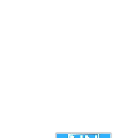
Pemuda UPKO Bahagian
jayakan Pe
Ranau
Pembangun