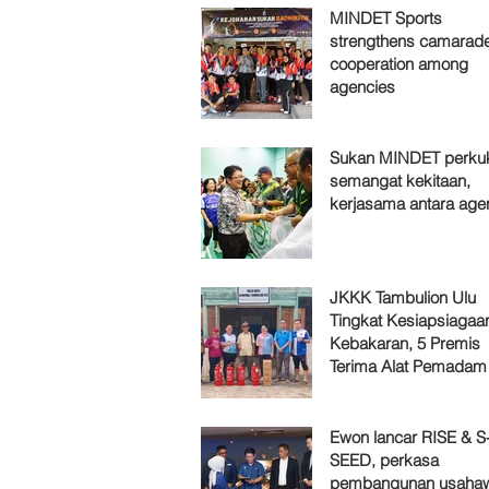
MINDET Sports
strengthens camarade
cooperation among
agencies
Sukan MINDET perku
semangat kekitaan,
kerjasama antara age
JKKK Tambulion Ulu
Tingkat Kesiapsiagaa
Kebakaran, 5 Premis
Terima Alat Pemadam
Ewon lancar RISE & S
SEED, perkasa
pembangunan usaha