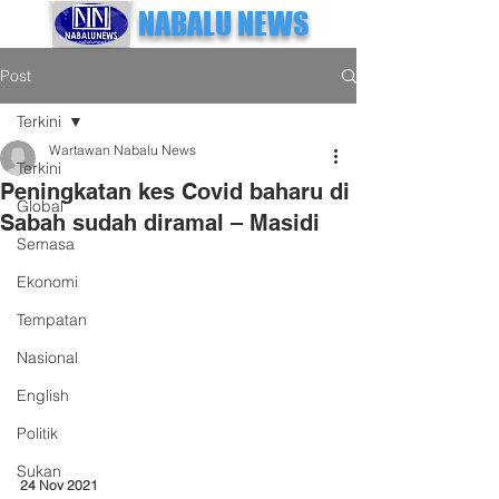
NABALU NEWS
Post
Terkini
Wartawan Nabalu News
Terkini
Peningkatan kes Covid baharu di
Global
Sabah sudah diramal – Masidi
Semasa
Ekonomi
Tempatan
Nasional
English
Politik
Sukan
24 Nov 2021