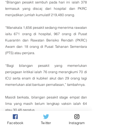
“Bilangan pesakit sembuh pada hari ini ialah 378 
termasuk yang discaj dari hospital dan PKRC 
menjadikan jumlah kumulatif 219,480 orang. 
“Manakala 1,656 pesakit sedang menerima rawatan 
iaitu 671 orang di hospital, 967 orang di Pusat 
Kuarantin dan Rawatan Berisiko Rendah (PKRC) 
Awam dan 18 orang di Pusat Tahanan Sementara 
(PTS) atau penjara. 
“Bagi bilangan pesakit yang memerlukan 
penjagaan kritikal ialah 76 orang merangkumi 70 di 
ICU serta enam di kubikel akut dan 29 orang lagi 
memerlukan alat bantuan pernafasan,” tambahnya.
Masidi berkata, bilangan pesakit stage empat dan 
lima yang masih belum lengkap vaksin ialah 64 
atau 30.48 peratus.
Tags:
Covid-19
Masidi Manjun
Facebook
Twitter
Instagram
Tempatan