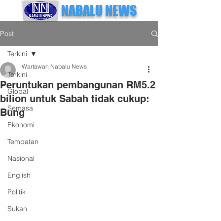
NABALU NEWS
Post
Terkini
Wartawan Nabalu News
Terkini
Peruntukan pembangunan RM5.2
Global
bilion untuk Sabah tidak cukup:
Semasa
Bung
Ekonomi
Tempatan
Nasional
English
Politik
Sukan