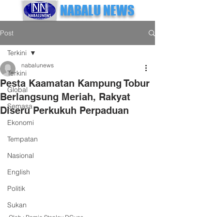
NABALU NEWS
Post
Terkini
nabalunews
Terkini
Pesta Kaamatan Kampung Tobur
Global
Berlangsung Meriah, Rakyat
Semasa
Diseru Perkukuh Perpaduan
Ekonomi
Tempatan
Nasional
English
Politik
Sukan