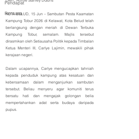
Oleh : Romie Stanley DGuns
Pendapat
Rencana
KOTA BELUD, 15 Jun – Sambutan Pesta Kaamatan 
Kampung Tobur 2026 di Kelawat, Kota Belud telah 
berlangsung dengan meriah di Dewan Terbuka 
Kampung Tobur, semalam. Majlis tersebut 
dirasmikan oleh Setiausaha Politik kepada Timbalan 
Ketua Menteri III, Carlye Lajimin, mewakili pihak 
kerajaan negeri.
Dalam ucapannya, Carlye mengucapkan tahniah 
kepada penduduk kampung atas kesatuan dan 
kebersamaan dalam menganjurkan sambutan 
tersebut. Beliau menyeru agar komuniti terus 
bersatu hati dan mengajak golongan belia 
mempertahankan adat serta budaya daripada 
pupus.