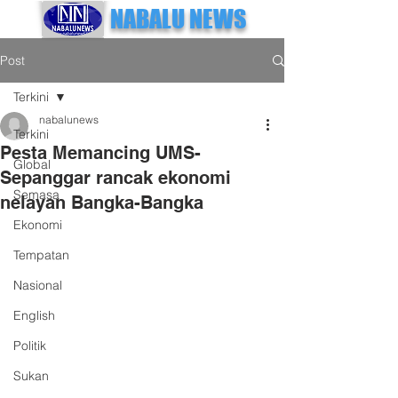
NABALU NEWS
Post
Terkini
nabalunews
Terkini
Pesta Memancing UMS-
Global
Sepanggar rancak ekonomi
Semasa
nelayan Bangka-Bangka
Ekonomi
Tempatan
Nasional
English
Politik
Sukan