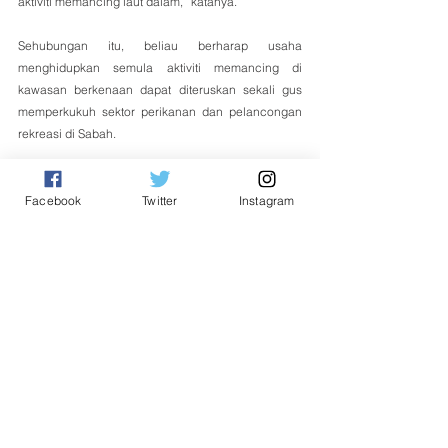
aktiviti memancing laut dalam,” katanya.
Sehubungan itu, beliau berharap usaha 
menghidupkan semula aktiviti memancing di 
kawasan berkenaan dapat diteruskan sekali gus 
memperkukuh sektor perikanan dan pelancongan 
rekreasi di Sabah.
Turut hadir Pengarah Pusat Komunikasi Korporat, Dr 
Rizal Zamani Idris; Pensyarah Kanan Institut Marin 
Facebook
Twitter
Instagram
Borneo UMS (IMB) UMS Dr Chong Wei Sheng; serta 
Penyelaras Program yang juga Ketua Pegawai 
Eksekutif (CEO) Sabah News Today (SNT), Zakaria 
Damit.
Tempatan
See All
Related Posts