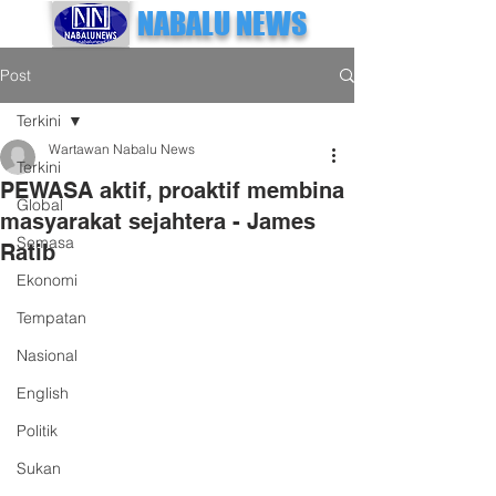
NABALU NEWS
Post
Terkini
Wartawan Nabalu News
Terkini
PEWASA aktif, proaktif membina
Global
masyarakat sejahtera - James
Semasa
Ratib
Ekonomi
Tempatan
Nasional
English
Politik
Sukan