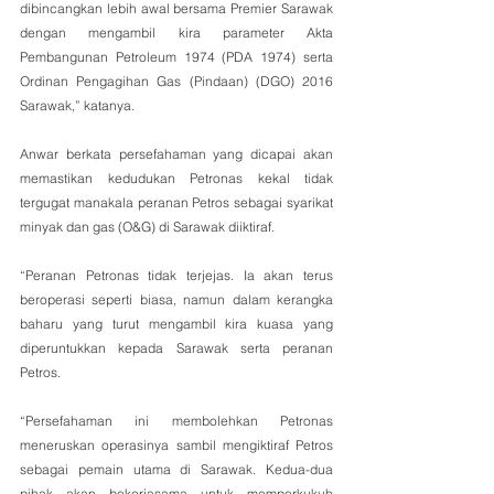
dibincangkan lebih awal bersama Premier Sarawak 
dengan mengambil kira parameter Akta 
Pembangunan Petroleum 1974 (PDA 1974) serta 
Ordinan Pengagihan Gas (Pindaan) (DGO) 2016 
Sarawak,” katanya.
Anwar berkata persefahaman yang dicapai akan 
memastikan kedudukan Petronas kekal tidak 
tergugat manakala peranan Petros sebagai syarikat 
minyak dan gas (O&G) di Sarawak diiktiraf.
“Peranan Petronas tidak terjejas. Ia akan terus 
beroperasi seperti biasa, namun dalam kerangka 
baharu yang turut mengambil kira kuasa yang 
diperuntukkan kepada Sarawak serta peranan 
Petros.
“Persefahaman ini membolehkan Petronas 
meneruskan operasinya sambil mengiktiraf Petros 
sebagai pemain utama di Sarawak. Kedua-dua 
pihak akan bekerjasama untuk memperkukuh 