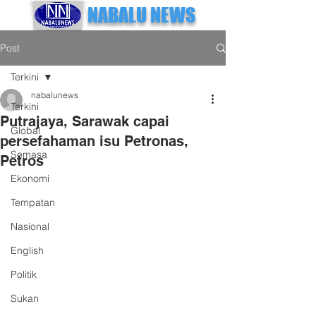
NABALU NEWS
Post
Terkini
nabalunews
Terkini
Putrajaya, Sarawak capai
Global
persefahaman isu Petronas,
Semasa
Petros
Ekonomi
Tempatan
Nasional
English
Politik
Sukan