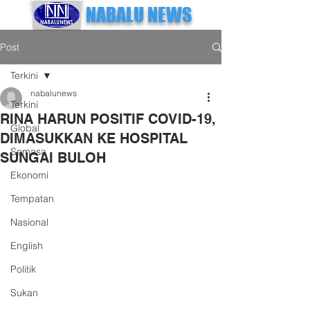
NABALU NEWS
Post
Terkini
nabalunews
Terkini
RINA HARUN POSITIF COVID-19,
Global
DIMASUKKAN KE HOSPITAL
Semasa
SUNGAI BULOH
Ekonomi
Tempatan
Nasional
English
Politik
Sukan