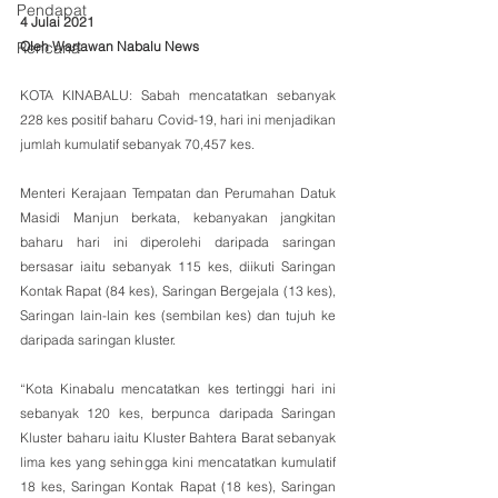
Pendapat
4 Julai 2021
Oleh Wartawan Nabalu News
Rencana
KOTA KINABALU: Sabah mencatatkan sebanyak 
228 kes positif baharu Covid-19, hari ini menjadikan 
jumlah kumulatif sebanyak 70,457 kes. 
Menteri Kerajaan Tempatan dan Perumahan Datuk 
Masidi Manjun berkata, kebanyakan jangkitan 
baharu hari ini diperolehi daripada saringan 
bersasar iaitu sebanyak 115 kes, diikuti Saringan 
Kontak Rapat (84 kes), Saringan Bergejala (13 kes), 
Saringan lain-lain kes (sembilan kes) dan tujuh ke 
daripada saringan kluster.
“Kota Kinabalu mencatatkan kes tertinggi hari ini 
sebanyak 120 kes, berpunca daripada Saringan 
Kluster baharu iaitu Kluster Bahtera Barat sebanyak 
lima kes yang sehingga kini mencatatkan kumulatif 
18 kes, Saringan Kontak Rapat (18 kes), Saringan 