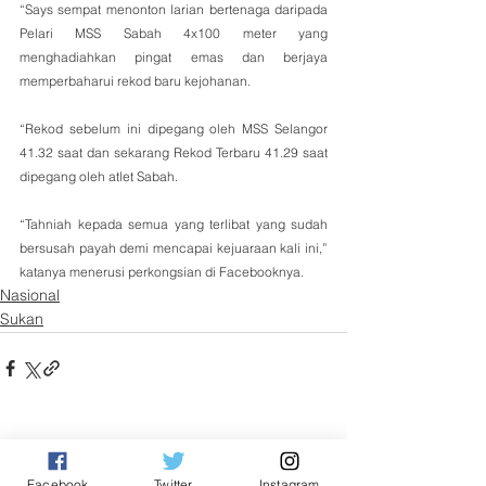
“Says sempat menonton larian bertenaga daripada 
Pelari MSS Sabah 4x100 meter yang 
menghadiahkan pingat emas dan berjaya 
memperbaharui rekod baru kejohanan.
“Rekod sebelum ini dipegang oleh MSS Selangor 
41.32 saat dan sekarang Rekod Terbaru 41.29 saat 
dipegang oleh atlet Sabah.
“Tahniah kepada semua yang terlibat yang sudah 
bersusah payah demi mencapai kejuaraan kali ini,” 
katanya menerusi perkongsian di Facebooknya.
Nasional
Sukan
See All
Related Posts
Facebook
Twitter
Instagram