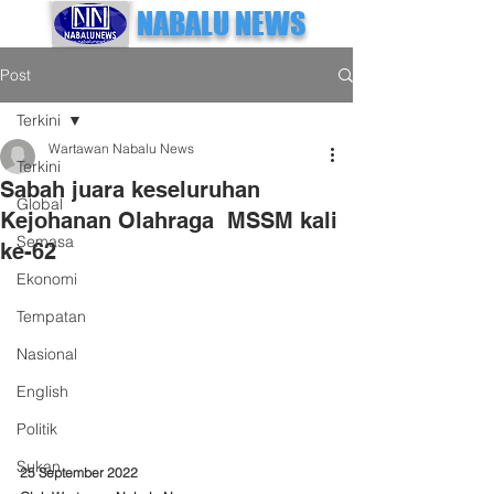
NABALU NEWS
Post
Terkini
Wartawan Nabalu News
Terkini
Sabah juara keseluruhan
Global
Kejohanan Olahraga MSSM kali
Semasa
ke-62
Ekonomi
Tempatan
Nasional
English
Politik
Sukan
25 September 2022