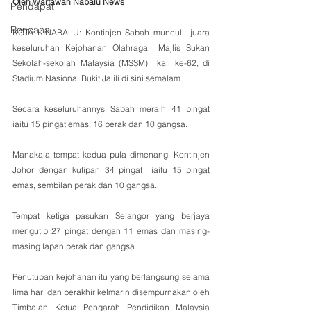
Oleh Wartawan Nabalu News
Pendapat
Rencana
KOTA KINABALU: Kontinjen Sabah muncul  juara 
keseluruhan Kejohanan Olahraga  Majlis Sukan 
Sekolah-sekolah Malaysia (MSSM)  kali ke-62, di 
Stadium Nasional Bukit Jalili di sini semalam.
Secara keseluruhannys Sabah meraih 41 pingat 
iaitu 15 pingat emas, 16 perak dan 10 gangsa.
Manakala tempat kedua pula dimenangi Kontinjen 
Johor dengan kutipan 34 pingat  iaitu 15 pingat 
emas, sembilan perak dan 10 gangsa.
Tempat ketiga pasukan Selangor yang berjaya 
mengutip 27 pingat dengan 11 emas dan masing-
masing lapan perak dan gangsa.
Penutupan kejohanan itu yang berlangsung selama 
lima hari dan berakhir kelmarin disempurnakan oleh 
Timbalan Ketua Pengarah Pendidikan Malaysia 