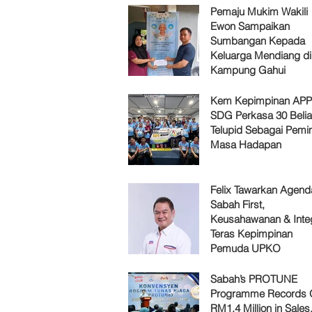
Pemaju Mukim Wakili
Ewon Sampaikan
Sumbangan Kepada
Keluarga Mendiang di
Kampung Gahui
Kem Kepimpinan AP
SDG Perkasa 30 Belia
Telupid Sebagai Pemi
Masa Hadapan
Felix Tawarkan Agenda
Sabah First,
Keusahawanan & Integ
Teras Kepimpinan
Pemuda UPKO
Sabah’s PROTUNE
Programme Records 
RM1.4 Million in Sales