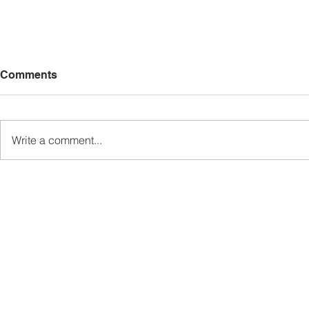
Comments
Write a comment...
Pemaju Mukim Wakili Ewon
Kem Kepim
Sampaikan Sumbangan
SDG Perkas
Kepada Keluarga Mendiang
Telupid Se
di Kampung Gahui
Masa Hada