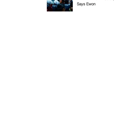
Says Ewon