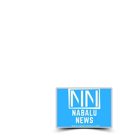
ABO
Nabal
news 