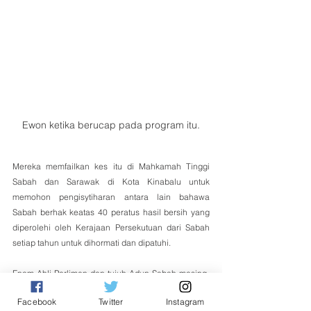
Ewon ketika berucap pada program itu.
Mereka memfailkan kes itu di Mahkamah Tinggi 
Sabah dan Sarawak di Kota Kinabalu untuk 
memohon pengisytiharan antara lain bahawa 
Sabah berhak keatas 40 peratus hasil bersih yang 
diperolehi oleh Kerajaan Persekutuan dari Sabah 
setiap tahun untuk dihormati dan dipatuhi.
Enam Ahli Parlimen dan tujuh Adun Sabah masing-
masing telah memulakan tindakan sebagai Plaintif 
Facebook
Twitter
Instagram
dan menamakan Kerajaan Malaysia sebagai 