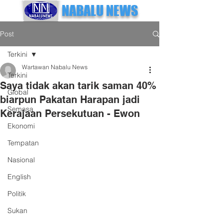
NABALU NEWS
Post
Terkini
Wartawan Nabalu News
Terkini
Saya tidak akan tarik saman 40%
Global
biarpun Pakatan Harapan jadi
Semasa
Kerajaan Persekutuan - Ewon
Ekonomi
Tempatan
Nasional
English
Politik
Sukan