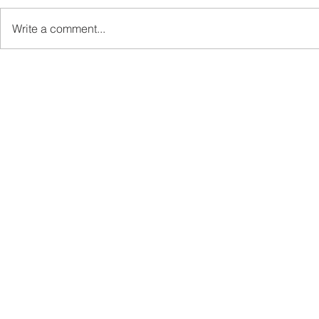
Write a comment...
Madius persoal status wang
TDM laksa
rampasan RM114 juta kes
penambahba
rasuah Jabatan Air Sabah
pengambila