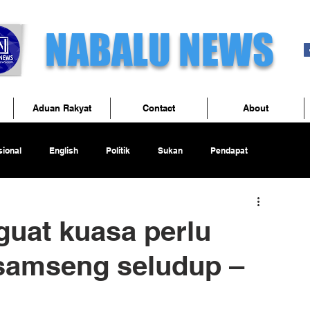
NABALU NEWS
Aduan Rakyat
Contact
About
ional
English
Politik
Sukan
Pendapat
uat kuasa perlu
 samseng seludup –