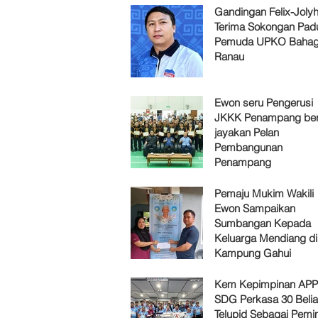
Gandingan Felix-Jol
Terima Sokongan Pad
Pemuda UPKO Bahag
Ranau
Ewon seru Pengerusi
JKKK Penampang ber
jayakan Pelan
Pembangunan
Penampang
Pemaju Mukim Wakili
Ewon Sampaikan
Sumbangan Kepada
Keluarga Mendiang di
Kampung Gahui
Kem Kepimpinan AP
SDG Perkasa 30 Belia
Telupid Sebagai Pemi