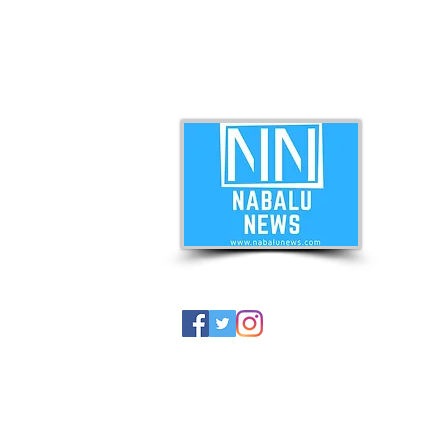
ABO
Nabal
news 
© NabaluNews.com