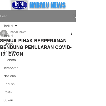
NABALU NEWS
Post
Terkini
nabalunews
Terkini
SEMUA PIHAK BERPERANAN
Global
BENDUNG PENULARAN COVID-
Semasa
19: EWON
Ekonomi
Tempatan
Nasional
English
Politik
Sukan