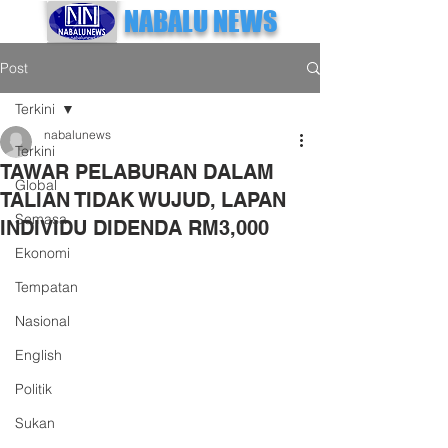
NABALU NEWS
Post
Terkini
nabalunews
Terkini
TAWAR PELABURAN DALAM
Global
TALIAN TIDAK WUJUD, LAPAN
Semasa
INDIVIDU DIDENDA RM3,000
Ekonomi
Tempatan
Nasional
English
Politik
Sukan