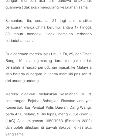
dengan memberi aku janji bahawa anak-anak 
guamnya tidak akan mengulangi kesalahan sama.
Sementara itu, seramai 21 lagi ahli sindiket 
pelaburan warga China berumur antara 17 hingga 
30 tahun mengaku tidak bersalah terhadap 
pertuduhan sama. 
Dua daripada mereka iaitu He Jia En, 25, dan Chen 
Rong, 19, masing-masing turut mengaku tidak 
bersalah terhadap pertuduhan masuk ke Malaysia 
dan berada di negara ini tanpa memiliki pas sah di 
sisi undang-undang.
Mereka didakwa melakukan kesalahan itu di 
pekarangan Pejabat Bahagian Siasatan Jenayah 
Komersial, Ibu Pejabat Polis Daerah Dang Wangi, 
pada 4.30 petang, 2 Dis lepas, mengikut Seksyen 6 
(1)(C) Akta Imigresen 1959/1963 (Pindaan 2002) 
dan boleh dihukum di bawah Seksyen 6 (3) akta 
yang sama. 