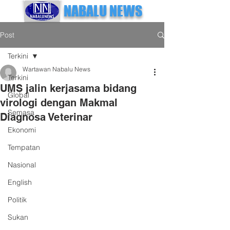
NABALU NEWS
Post
Terkini
Wartawan Nabalu News
Terkini
UMS jalin kerjasama bidang
Global
virologi dengan Makmal
Semasa
Diagnosa Veterinar
Ekonomi
Tempatan
Nasional
English
Politik
Sukan