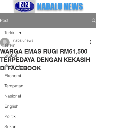
NABALU NEWS
Post
Terkini
nabalunews
Terkini
WARGA EMAS RUGI RM61,500
Global
TERPEDAYA DENGAN KEKASIH
Semasa
DI FACEBOOK
Ekonomi
Tempatan
Nasional
English
Politik
Sukan