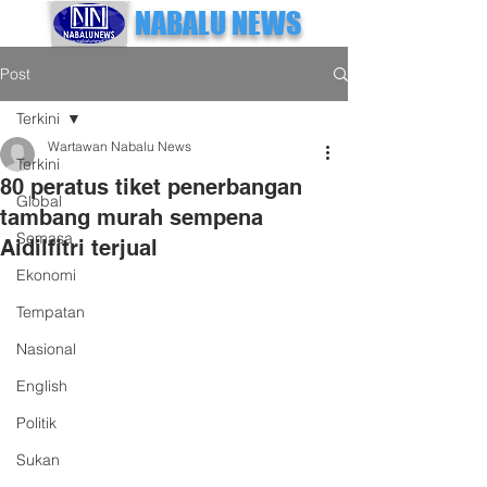
NABALU NEWS
Post
Terkini
Wartawan Nabalu News
Terkini
80 peratus tiket penerbangan
Global
tambang murah sempena
Semasa
Aidilfitri terjual
Ekonomi
Tempatan
Nasional
English
Politik
Sukan