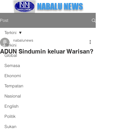
NABALU NEWS
Post
Terkini
nabalunews
Terkini
ADUN Sindumin keluar Warisan?
Global
Semasa
Ekonomi
Tempatan
Nasional
English
Politik
Sukan