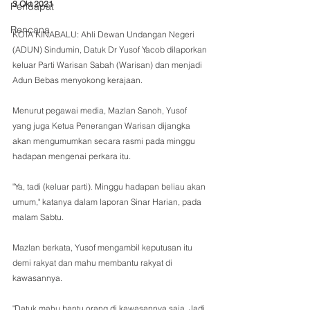
3 Okt 2021
Pendapat
Rencana
KOTA KINABALU: Ahli Dewan Undangan Negeri 
(ADUN) Sindumin, Datuk Dr Yusof Yacob dilaporkan 
keluar Parti Warisan Sabah (Warisan) dan menjadi 
Adun Bebas menyokong kerajaan.
Menurut pegawai media, Mazlan Sanoh, Yusof 
yang juga Ketua Penerangan Warisan dijangka 
akan mengumumkan secara rasmi pada minggu 
hadapan mengenai perkara itu.
"Ya, tadi (keluar parti). Minggu hadapan beliau akan 
umum," katanya dalam laporan Sinar Harian, pada 
malam Sabtu.
Mazlan berkata, Yusof mengambil keputusan itu 
demi rakyat dan mahu membantu rakyat di 
kawasannya.
"Datuk mahu bantu orang di kawasannya saja. Jadi, 