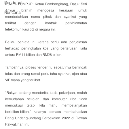
Pendapat
KUALA LUMPUR: Ketua Pembangkang, Datuk Seri 
Anwar Ibrahim menggesa kerajaan untuk 
Rencana
mendedahkan nama pihak dan syarikat yang 
terlibat dengan kontrak perkhidmatan 
telekomunikasi 5G di negara ini. 
Beliau berkata ini kerana perlu ada penjelasan 
terhadap peningkatan kos yang berterusan, iaitu 
antara RM11 bilion dan RM28 bilion.
Tambahnya, proses tender itu sepatutnya bertindak 
telus dan orang ramai perlu tahu syarikat, ejen atau 
VIP mana yang terlibat.
“Rakyat sedang menderita, tiada pekerjaan, malah 
kemudahan sekolah dan komputer riba tidak 
mencukupi tetapi kita mahu membelanjakan 
berbilion-bilion,” katanya semasa membahaskan 
Rang Undang-undang Perbekalan 2022 di Dewan 
Rakyat, hari ini. 