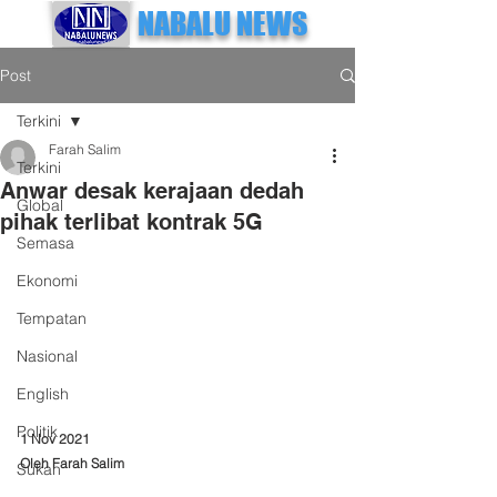
NABALU NEWS
Post
Terkini
Farah Salim
Terkini
Anwar desak kerajaan dedah
Global
pihak terlibat kontrak 5G
Semasa
Ekonomi
Tempatan
Nasional
English
Politik
1 Nov 2021
Oleh Farah Salim
Sukan