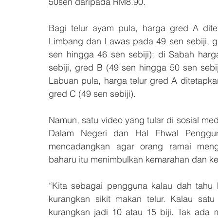
50sen daripada RM8.90.
Bagi telur ayam pula, harga gred A dite
Limbang dan Lawas pada 49 sen sebiji, gr
sen hingga 46 sen sebiji); di Sabah har
sebiji, gred B (49 sen hingga 50 sen sebij
Labuan pula, harga telur gred A ditetapkan
gred C (49 sen sebiji).
Namun, satu video yang tular di sosial m
Dalam Negeri dan Hal Ehwal Penggun
mencadangkan agar orang ramai mengur
baharu itu menimbulkan kemarahan dan ke
“Kita sebagai pengguna kalau dah tahu ke
kurangkan sikit makan telur. Kalau satu
kurangkan jadi 10 atau 15 biji. Tak ada m