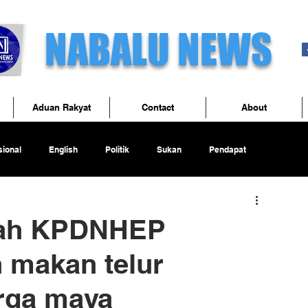
NABALU NEWS
Aduan Rakyat
Contact
About
ional
English
Politik
Sukan
Pendapat
rah KPDNHEP
 makan telur
rga maya