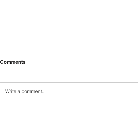
Comments
Write a comment...
Madius persoal status wang
TDM laksa
rampasan RM114 juta kes
penambahba
rasuah Jabatan Air Sabah
pengambila