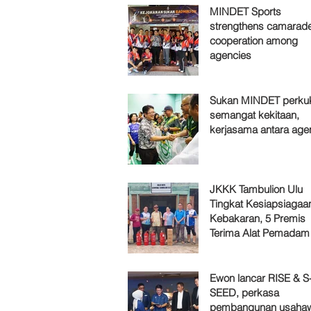
MINDET Sports
strengthens camarade
cooperation among
agencies
Sukan MINDET perku
semangat kekitaan,
kerjasama antara age
JKKK Tambulion Ulu
Tingkat Kesiapsiagaa
Kebakaran, 5 Premis
Terima Alat Pemadam
Ewon lancar RISE & S
SEED, perkasa
pembangunan usaha