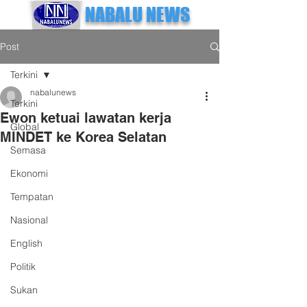
NABALU NEWS
Post
Terkini
nabalunews
Terkini
Ewon ketuai lawatan kerja
Global
MINDET ke Korea Selatan
Semasa
Ekonomi
Tempatan
Nasional
English
Politik
Sukan