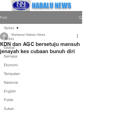
NABALU NEWS
Post
Terkini
Wartawan Nabalu News
Terkini
KDN dan AGC bersetuju mansuh
Global
jenayah kes cubaan bunuh diri
Semasa
Ekonomi
Tempatan
Nasional
English
Politik
Sukan