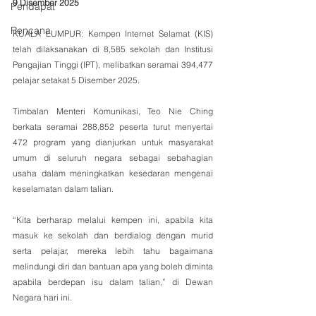
9 Disember 2025
Pendapat
Rencana
KUALA LUMPUR: Kempen Internet Selamat (KIS) 
telah dilaksanakan di 8,585 sekolah dan Institusi 
Pengajian Tinggi (IPT), melibatkan seramai 394,477 
pelajar setakat 5 Disember 2025.
Timbalan Menteri Komunikasi, Teo Nie Ching 
berkata seramai 288,852 peserta turut menyertai 
472 program yang dianjurkan untuk masyarakat 
umum di seluruh negara sebagai sebahagian 
usaha dalam meningkatkan kesedaran mengenai 
keselamatan dalam talian.
“Kita berharap melalui kempen ini, apabila kita 
masuk ke sekolah dan berdialog dengan murid 
serta pelajar, mereka lebih tahu bagaimana 
melindungi diri dan bantuan apa yang boleh diminta 
apabila berdepan isu dalam talian,” di Dewan 
Negara hari ini.