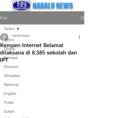
NABALU NEWS
Post
Terkini
nabalunews
Terkini
Kempen Internet Selamat
Global
dilaksana di 8,585 sekolah dan
Semasa
IPT
Ekonomi
Tempatan
Nasional
English
Politik
Sukan