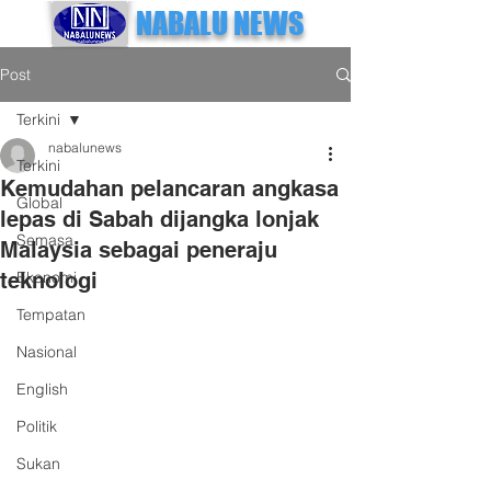
NABALU NEWS
Post
Terkini
nabalunews
Terkini
Kemudahan pelancaran angkasa
Global
lepas di Sabah dijangka lonjak
Semasa
Malaysia sebagai peneraju
teknologi
Ekonomi
Tempatan
Nasional
English
Politik
Sukan