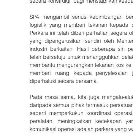
secara konstruktif bagi menstabilkan kea
SPA mengambil serius kebimbangan berk
logistik yang memberi tekanan kepada p
Perkara ini telah diberi perhatian seger
yang dipengerusikan sendiri oleh Ment
industri berkaitan. Hasil beberapa siri p
telah bersetuju untuk menangguhkan pelak
membantu mengurangkan tekanan kos ke at
memberi ruang kepada penyelesaian j
diperhalusi secara bersama.
Pada masa sama, kita juga mengalu-al
daripada semua pihak termasuk persatuan
seperti memperkukuh koordinasi operas
peralatan, meningkatkan kecekapan ya
komunikasi operasi adalah perkara yang wa