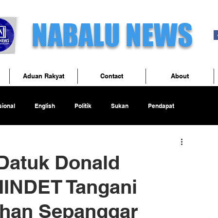
NABALU NEWS
Aduan Rakyat
Contact
About
ional
English
Politik
Sukan
Pendapat
Datuk Donald
INDET Tangani
uhan Sepanggar