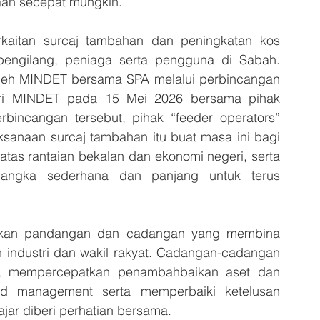
daan secepat mungkin.
aitan surcaj tambahan dan peningkatan kos 
engilang, peniaga serta pengguna di Sabah. 
a oleh MINDET bersama SPA melalui perbincangan 
eri MINDET pada 15 Mei 2026 bersama pihak 
erbincangan tersebut, pihak “feeder operators” 
sanaan surcaj tambahan itu buat masa ini bagi 
as rantaian bekalan dan ekonomi negeri, serta 
angka sederhana dan panjang untuk terus 
ukan pandangan dan cadangan yang membina 
 industri dan wakil rakyat. Cadangan-cadangan 
i, mempercepatkan penambahbaikan aset dan 
rd management serta memperbaiki ketelusan 
jar diberi perhatian bersama.