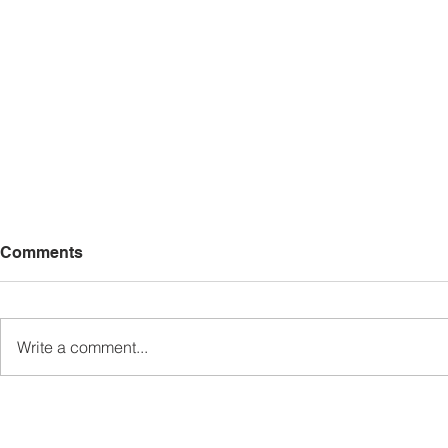
Comments
Write a comment...
Ewon buktikan prinsip
500 Bekas 
melalui tindakan, bukan
Sertai PG