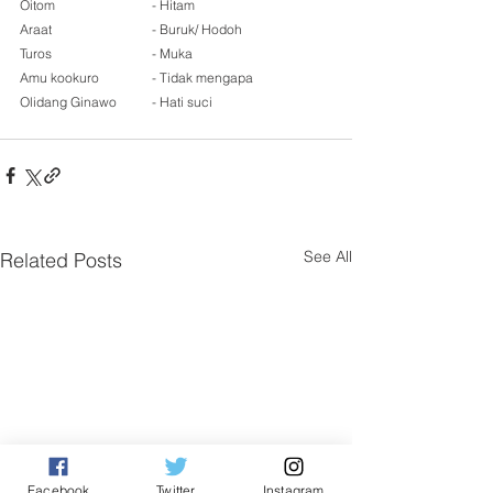
Oitom			- Hitam
Araat			- Buruk/ Hodoh
Turos			- Muka
Amu kookuro		- Tidak mengapa
Olidang Ginawo	- Hati suci
See All
Related Posts
Facebook
Twitter
Instagram