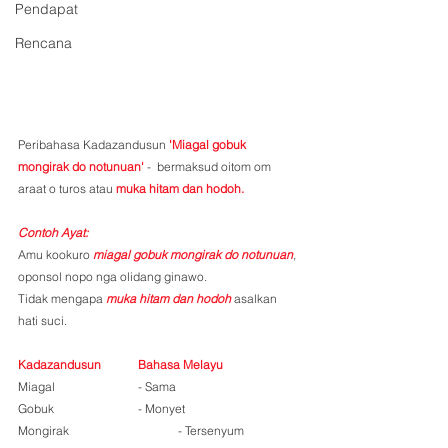
Pendapat
Rencana
Peribahasa Kadazandusun
 'Miagal gobuk 
mongirak do notunuan'
 -  bermaksud oitom om 
araat o turos atau 
muka hitam dan hodoh.
Contoh Ayat:
Amu kookuro 
miagal gobuk mongirak do notunuan
,
oponsol nopo nga olidang ginawo.
Tidak mengapa 
muka hitam dan hodoh
asalkan 
hati suci.
Kadazandusun	Bahasa Melayu 
Miagal			- Sama
Gobuk			- Monyet
Mongirak			- Tersenyum