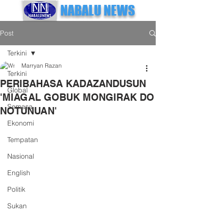
NABALU NEWS
Post
Terkini
Marryan Razan
Terkini
PERIBAHASA KADAZANDUSUN
Global
'MIAGAL GOBUK MONGIRAK DO
Semasa
NOTUNUAN'
Ekonomi
Tempatan
Nasional
English
Politik
Sukan