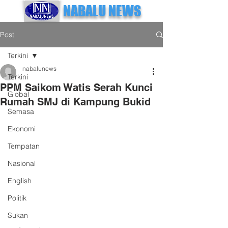
NABALU NEWS
Post
Terkini
nabalunews
Terkini
PPM Saikom Watis Serah Kunci
Global
Rumah SMJ di Kampung Bukid
Semasa
Ekonomi
Tempatan
Nasional
English
Politik
Sukan