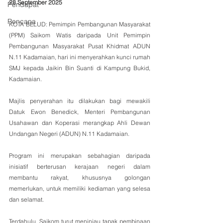
28 September 2025
Pendapat
Rencana
KOTA BELUD: Pemimpin Pembangunan Masyarakat 
(PPM) Saikom Watis daripada Unit Pemimpin 
Pembangunan Masyarakat Pusat Khidmat ADUN 
N.11 Kadamaian, hari ini menyerahkan kunci rumah 
SMJ kepada Jaikin Bin Suanti di Kampung Bukid, 
Kadamaian.
Majlis penyerahan itu dilakukan bagi mewakili 
Datuk Ewon Benedick, Menteri Pembangunan 
Usahawan dan Koperasi merangkap Ahli Dewan 
Undangan Negeri (ADUN) N.11 Kadamaian.
Program ini merupakan sebahagian daripada 
inisiatif berterusan kerajaan negeri dalam 
membantu rakyat, khususnya golongan 
memerlukan, untuk memiliki kediaman yang selesa 
dan selamat.
Terdahulu, Saikom turut meninjau tapak pembinaan 