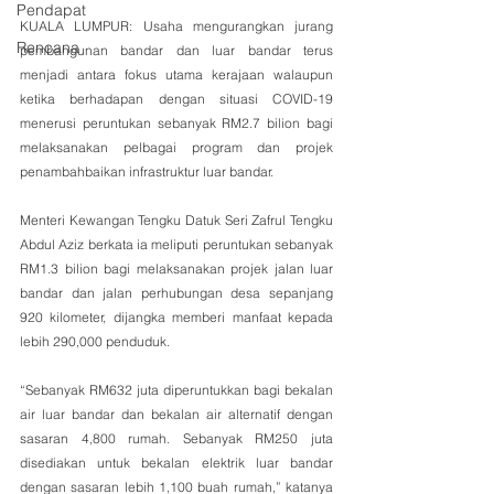
Pendapat
KUALA LUMPUR: Usaha mengurangkan jurang 
Rencana
pembangunan bandar dan luar bandar terus 
menjadi antara fokus utama kerajaan walaupun 
ketika berhadapan dengan situasi COVID-19 
menerusi peruntukan sebanyak RM2.7 bilion bagi 
melaksanakan pelbagai program dan projek 
penambahbaikan infrastruktur luar bandar. 
Menteri Kewangan Tengku Datuk Seri Zafrul Tengku 
Abdul Aziz berkata ia meliputi peruntukan sebanyak 
RM1.3 bilion bagi melaksanakan projek jalan luar 
bandar dan jalan perhubungan desa sepanjang 
920 kilometer, dijangka memberi manfaat kepada 
lebih 290,000 penduduk.
“Sebanyak RM632 juta diperuntukkan bagi bekalan 
air luar bandar dan bekalan air alternatif dengan 
sasaran 4,800 rumah. Sebanyak RM250 juta 
disediakan untuk bekalan elektrik luar bandar 
dengan sasaran lebih 1,100 buah rumah,” katanya 