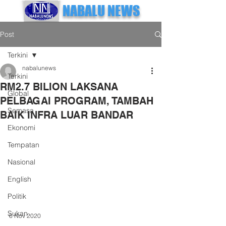
NABALU NEWS
Post
Terkini
nabalunews
Terkini
RM2.7 BILION LAKSANA
Global
PELBAGAI PROGRAM, TAMBAH
Semasa
BAIK INFRA LUAR BANDAR
Ekonomi
Tempatan
Nasional
English
Politik
Sukan
6 Nov 2020