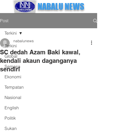
NABALU NEWS
Post
Terkini
nabalunews
Terkini
SC dedah Azam Baki kawal,
Global
kendali akaun daganganya
Semasa
sendiri
Ekonomi
Tempatan
Nasional
English
Politik
Sukan