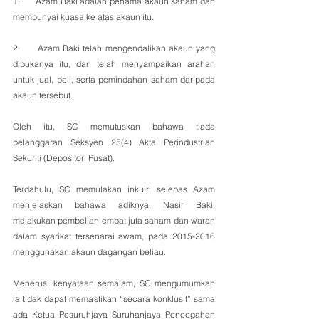
1.      Azam Baki adalah penama akaun saham dan 
mempunyai kuasa ke atas akaun itu.
2.      Azam Baki telah mengendalikan akaun yang 
dibukanya itu, dan telah menyampaikan arahan 
untuk jual, beli, serta pemindahan saham daripada 
akaun tersebut.
Oleh itu, SC memutuskan bahawa tiada 
pelanggaran Seksyen 25(4) Akta Perindustrian 
Sekuriti (Depositori Pusat).
Terdahulu, SC memulakan inkuiri selepas Azam 
menjelaskan bahawa adiknya, Nasir Baki, 
melakukan pembelian empat juta saham dan waran 
dalam syarikat tersenarai awam, pada 2015-2016 
menggunakan akaun dagangan beliau.
Menerusi kenyataan semalam, SC mengumumkan 
ia tidak dapat memastikan “secara konklusif” sama 
ada Ketua Pesuruhjaya Suruhanjaya Pencegahan 