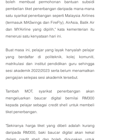
boleh membuat permohonan bantuan subsidi 
pembelian tiket penerbangan daripada mana-mana 
satu syarikat penerbangan seperti Malaysia Airlines 
(termasuk MASwings dan FireFly), AirAsia, Batik Air 
dan MYAirline yang dipilih," kata kementerian itu 
menerusi satu kenyataan hari ini.
Buat masa ini, pelajar yang layak hanyalah pelajar 
yang berdaftar di politeknik, kolej komuniti, 
matrikulasi dan institut pendidikan guru sehingga 
sesi akademik 2022/2023 serta belum menamatkan 
pengajian selepas sesi akademik tersebut.
Tambah MOT, syarikat penerbangan akan 
mengeluarkan baucar digital bernilai RM300 
kepada pelajar sebagai credit shell untuk membeli 
tiket penerbangan.
"Sekiranya harga tiket yang dibeli adalah kurang 
daripada RM300, baki baucar digital akan kekal 
dalam credit shell dan boleh digunakan untuk 