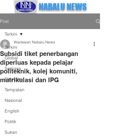
NABALU NEWS
Post
Terkini
Wartawan Nabalu News
Terkini
Subsidi tiket penerbangan
Global
diperluas kepada pelajar
Semasa
politeknik, kolej komuniti,
matrikulasi dan IPG
Ekonomi
Tempatan
Nasional
English
Politik
Sukan