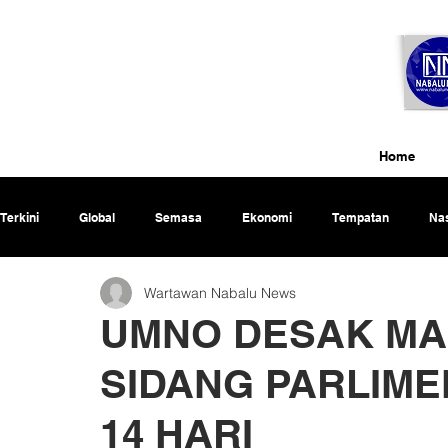
Home
Terkini
Global
Semasa
Ekonomi
Tempatan
Nas
Wartawan Nabalu News
Rencana
UMNO DESAK MA
SIDANG PARLIM
14 HARI