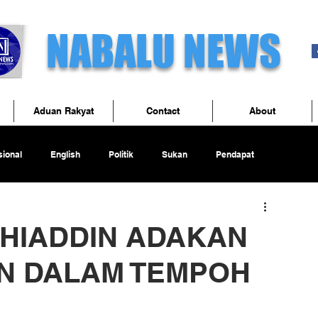
NABALU NEWS
Aduan Rakyat
Contact
About
ional
English
Politik
Sukan
Pendapat
HIADDIN ADAKAN
EN DALAM TEMPOH