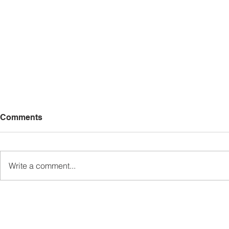
Comments
Write a comment...
Ewon buktikan prinsip
500 Bekas 
melalui tindakan, bukan
Sertai PG
retorik - Pemuda UPKO