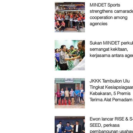
MINDET Sports
strengthens camarade
cooperation among
agencies
Sukan MINDET perku
semangat kekitaan,
kerjasama antara age
JKKK Tambulion Ulu
Tingkat Kesiapsiagaa
Kebakaran, 5 Premis
Terima Alat Pemadam
Ewon lancar RISE & S
SEED, perkasa
pembangunan usaha