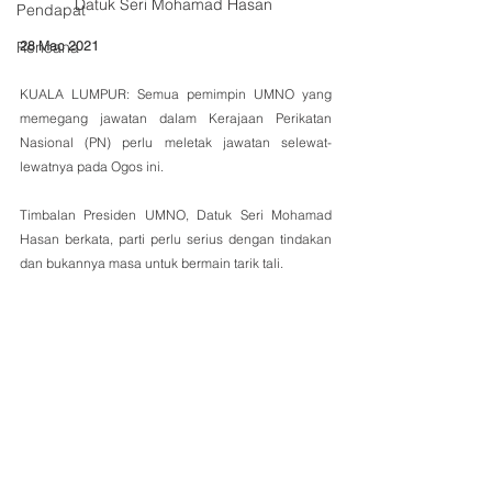
Datuk Seri Mohamad Hasan 
Pendapat
Rencana
28 Mac 2021
KUALA LUMPUR: Semua pemimpin UMNO yang 
memegang jawatan dalam Kerajaan Perikatan 
Nasional (PN) perlu meletak jawatan selewat-
lewatnya pada Ogos ini.
Timbalan Presiden UMNO, Datuk Seri Mohamad 
Hasan berkata, parti perlu serius dengan tindakan 
dan bukannya masa untuk bermain tarik tali.