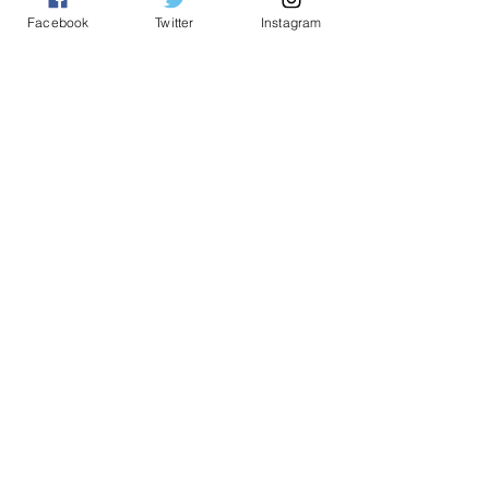
mana hendak pergi. Kita hendak bawa UMNO ke 
Facebook
Twitter
Instagram
mana? Putrajaya,” katanya. – MalaysiaGazette
Politik
See All
Related Posts