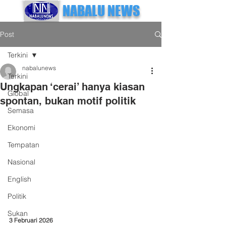
NABALU NEWS
Post
Terkini
nabalunews
Terkini
Ungkapan ‘cerai’ hanya kiasan
Global
spontan, bukan motif politik
Semasa
Ekonomi
Tempatan
Nasional
English
Politik
Sukan
3 Februari 2026