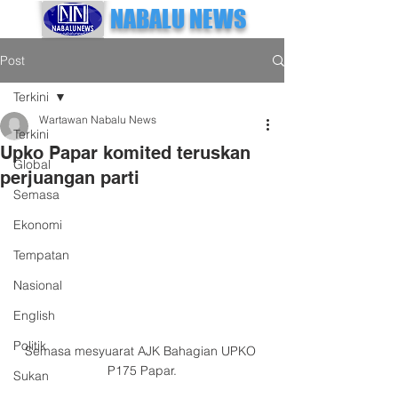
NABALU NEWS
Post
Terkini
Wartawan Nabalu News
Terkini
Upko Papar komited teruskan
Global
perjuangan parti
Semasa
Ekonomi
Tempatan
Nasional
English
Politik
Semasa mesyuarat AJK Bahagian UPKO 
P175 Papar.
Sukan