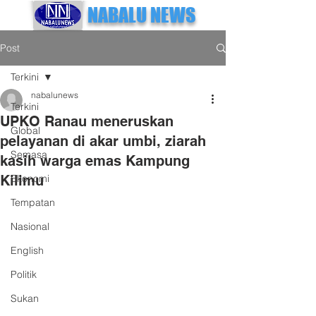
NABALU NEWS
Post
Terkini
nabalunews
Terkini
UPKO Ranau meneruskan
Global
pelayanan di akar umbi, ziarah
Semasa
kasih warga emas Kampung
Kilimu
Ekonomi
Tempatan
Nasional
English
Politik
Sukan