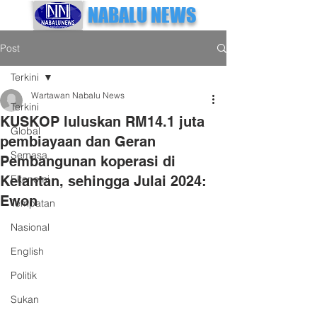
NABALU NEWS
Post
Terkini
Wartawan Nabalu News
Terkini
KUSKOP luluskan RM14.1 juta
Global
pembiayaan dan Geran
Semasa
Pembangunan koperasi di
Kelantan, sehingga Julai 2024:
Ekonomi
Ewon
Tempatan
Nasional
English
Politik
Sukan