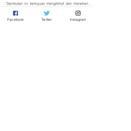
“Sambutan ini bertujuan mengiktiraf dan meraikan 
sumbangan sektor koperasi kepada ekonomi negeri 
dan negara, selain mempromosikan produk dan 
Facebook
Twitter
Instagram
perkhidmatan yang ditawarkan oleh koperasi,” 
katanya.
Nasional
See All
Related Posts