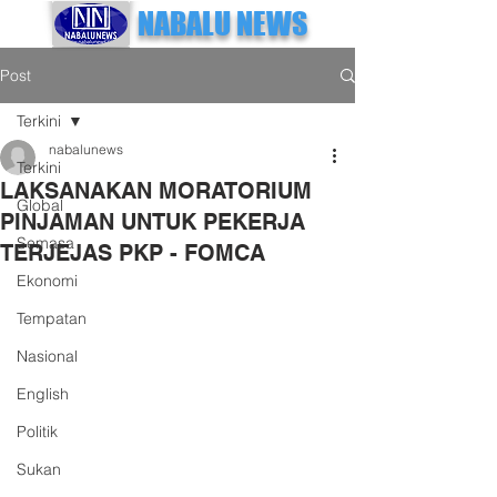
NABALU NEWS
Post
Terkini
nabalunews
Terkini
LAKSANAKAN MORATORIUM
Global
PINJAMAN UNTUK PEKERJA
Semasa
TERJEJAS PKP - FOMCA
Ekonomi
Tempatan
Nasional
English
Politik
Sukan