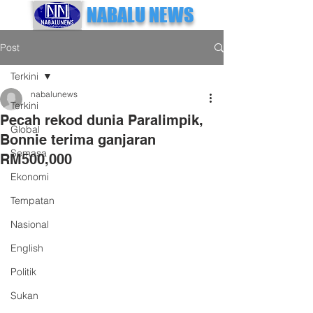
NABALU NEWS
Post
Terkini
nabalunews
Terkini
Pecah rekod dunia Paralimpik,
Global
Bonnie terima ganjaran
Semasa
RM500,000
Ekonomi
Tempatan
Nasional
English
Politik
Sukan