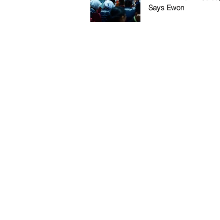
Says Ewon