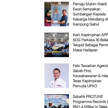
Pemaju Mukim Wakili
Ewon Sampaikan
Sumbangan Kepada
Keluarga Mendiang di
Kampung Gahui
Kem Kepimpinan AP
SDG Perkasa 30 Belia
Telupid Sebagai Pemi
Masa Hadapan
Felix Tawarkan Agenda
Sabah First,
Keusahawanan & Integ
Teras Kepimpinan
Pemuda UPKO
Sabah’s PROTUNE
Programme Records 
RM1.4 Million in Sales