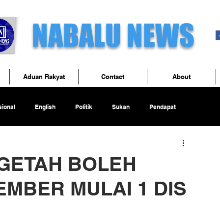
NABALU NEWS
Aduan Rakyat
Contact
About
ional
English
Politik
Sukan
Pendapat
 GETAH BOLEH
EMBER MULAI 1 DIS