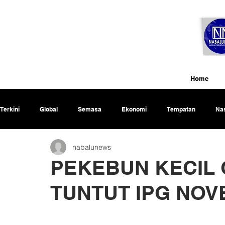
Home
Terkini
Global
Semasa
Ekonomi
Tempatan
Nas
nabalunews
Rencana
PEKEBUN KECIL
TUNTUT IPG NOV