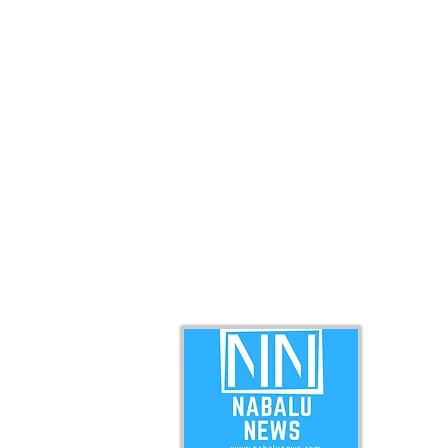
ABO
Nabal
news 