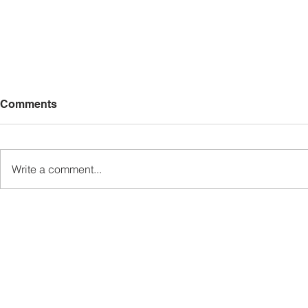
Comments
Write a comment...
Madius persoal status wang
TDM laksa
rampasan RM114 juta kes
penambahba
rasuah Jabatan Air Sabah
pengambila