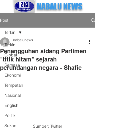
NABALU NEWS
Post
Terkini
nabalunews
Terkini
Penangguhan sidang Parlimen
Global
"titik hitam" sejarah
Semasa
perundangan negara - Shafie
Ekonomi
Tempatan
Nasional
English
Politik
Sukan
Sumber: Twitter