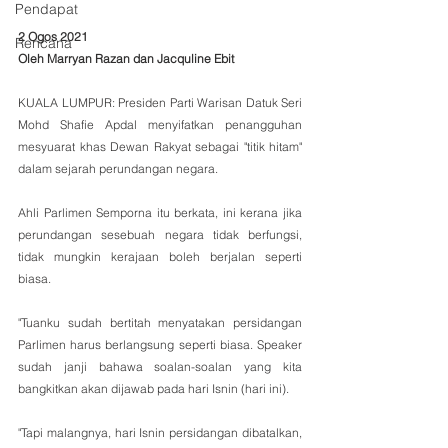
Pendapat
2 Ogos 2021
Rencana
Oleh Marryan Razan dan Jacquline Ebit
KUALA LUMPUR: Presiden Parti Warisan Datuk Seri 
Mohd Shafie Apdal menyifatkan penangguhan 
mesyuarat khas Dewan Rakyat sebagai "titik hitam" 
dalam sejarah perundangan negara.
Ahli Parlimen Semporna itu berkata, ini kerana jika 
perundangan sesebuah negara tidak berfungsi, 
tidak mungkin kerajaan boleh berjalan seperti 
biasa.
"Tuanku sudah bertitah menyatakan persidangan 
Parlimen harus berlangsung seperti biasa. Speaker 
sudah janji bahawa soalan-soalan yang kita 
bangkitkan akan dijawab pada hari Isnin (hari ini).
"Tapi malangnya, hari Isnin persidangan dibatalkan, 