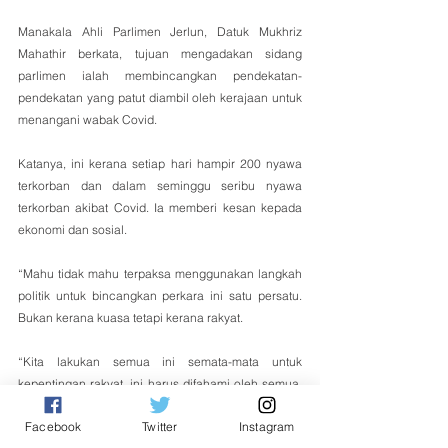
Manakala Ahli Parlimen Jerlun, Datuk Mukhriz 
Mahathir berkata, tujuan mengadakan sidang 
parlimen ialah membincangkan pendekatan-
pendekatan yang patut diambil oleh kerajaan untuk 
menangani wabak Covid.
Katanya, ini kerana setiap hari hampir 200 nyawa 
terkorban dan dalam seminggu seribu nyawa 
terkorban akibat Covid. Ia memberi kesan kepada 
ekonomi dan sosial.
“Mahu tidak mahu terpaksa menggunakan langkah 
politik untuk bincangkan perkara ini satu persatu. 
Bukan kerana kuasa tetapi kerana rakyat.
“Kita lakukan semua ini semata-mata untuk 
kepentingan rakyat, ini harus difahami oleh semua, 
tetapi seperti yang kita lihat tindakan untuk 
Facebook
Twitter
Instagram
menyekat kami daripada hadir di Parlimen tak lain 