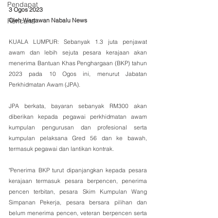
Pendapat
3 Ogos 2023
Oleh Wartawan Nabalu News
Rencana
KUALA LUMPUR: Sebanyak 1.3 juta penjawat 
awam dan lebih sejuta pesara kerajaan akan 
menerima Bantuan Khas Penghargaan (BKP) tahun 
2023 pada 10 Ogos ini, menurut Jabatan 
Perkhidmatan Awam (JPA).
JPA berkata, bayaran sebanyak RM300 akan 
diberikan kepada pegawai perkhidmatan awam 
kumpulan pengurusan dan profesional serta 
kumpulan pelaksana Gred 56 dan ke bawah, 
termasuk pegawai dan lantikan kontrak.
"Penerima BKP turut dipanjangkan kepada pesara 
kerajaan termasuk pesara berpencen, penerima 
pencen terbitan, pesara Skim Kumpulan Wang 
Simpanan Pekerja, pesara bersara pilihan dan 
belum menerima pencen, veteran berpencen serta 