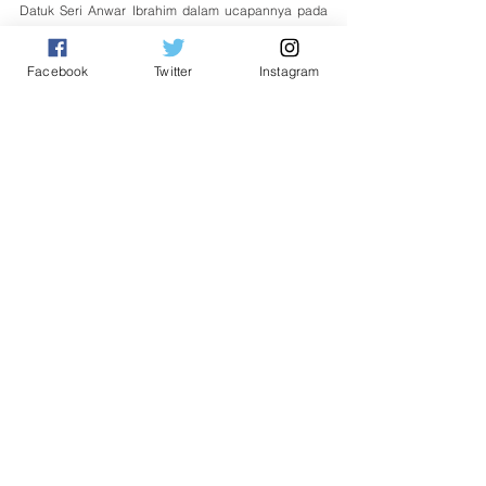
Datuk Seri Anwar Ibrahim dalam ucapannya pada 
Majlis Peluncuran Ekonomi MADANI: Memperkasa 
Rakyat pada Khamis lepas.
Facebook
Twitter
Instagram
Nasional
See All
Related Posts