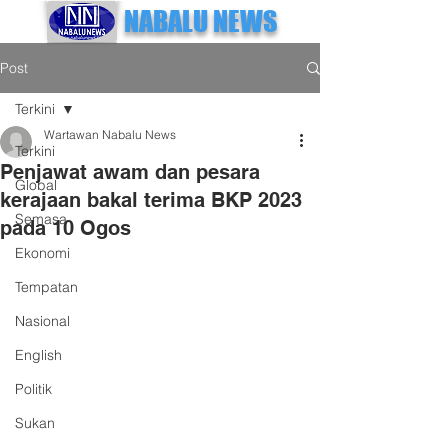
NABALU NEWS
Post
Terkini
Wartawan Nabalu News
Terkini
Penjawat awam dan pesara
Global
kerajaan bakal terima BKP 2023
Semasa
pada 10 Ogos
Ekonomi
Tempatan
Nasional
English
Politik
Sukan