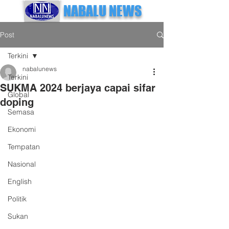
NABALU NEWS
Post
Terkini
nabalunews
Terkini
SUKMA 2024 berjaya capai sifar
Global
doping
Semasa
Ekonomi
Tempatan
Nasional
English
Politik
Sukan